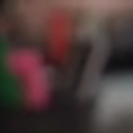
L
Hi
De
Éq
Co
In
lé