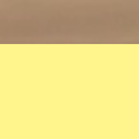
12.04.2026
Urbanisme transitoire
à Evry-Courcouronnes