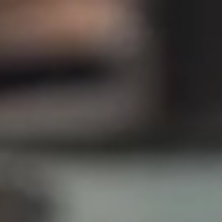
FR
EN
tter