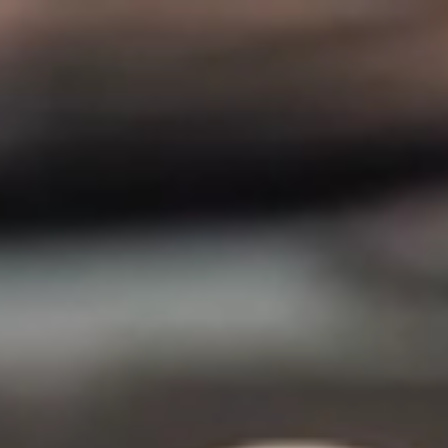
e studio
Savoir-faire
Projets
Clients
Newsle
stoire
Tous
sign durable
Stratégie
uipe
Identité
ntacts
Espace
formations
Produit
gales
Packaging
Manifeste