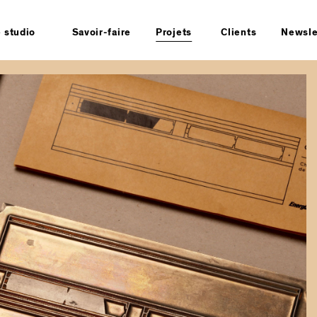
e studio
Savoir-faire
Projets
Clients
Newsle
stoire
Tous
sign durable
Stratégie
uipe
Identité
ntacts
Espace
formations
Produit
gales
Packaging
Manifeste