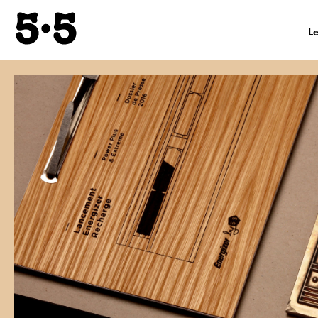
L
Hi
De
Éq
Co
In
lé