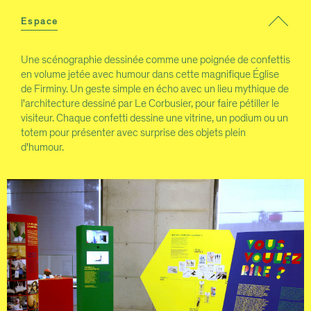
Espace
Une scénographie dessinée comme une poignée de confettis
en volume jetée avec humour dans cette magnifique Église
de Firminy. Un geste simple en écho avec un lieu mythique de
l'architecture dessiné par Le Corbusier, pour faire pétiller le
visiteur. Chaque confetti dessine une vitrine, un podium ou un
totem pour présenter avec surprise des objets plein
d'humour.