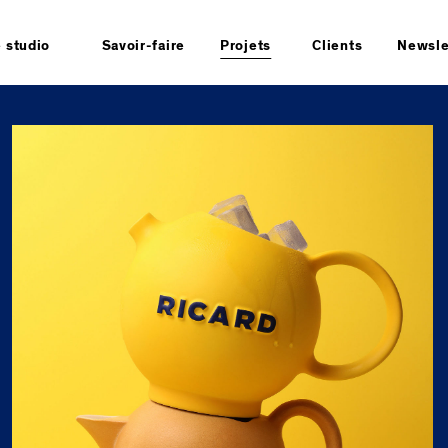
e studio
Savoir-faire
Projets
Clients
Newsle
stoire
Tous
sign durable
Stratégie
uipe
Identité
ntacts
Espace
formations
Produit
gales
Packaging
Manifeste