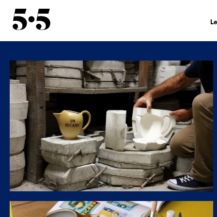
L
Hi
De
Éq
Co
In
lé