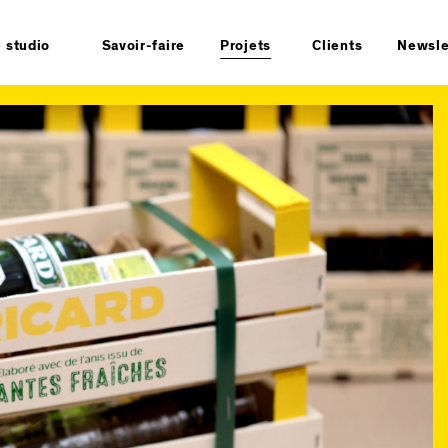
e studio
Savoir-faire
Projets
Clients
Newsle
stoire
Tous
sign durable
Stratégie
uipe
Identité
ntacts
Espace
formations
Produit
gales
Packaging
Manifeste