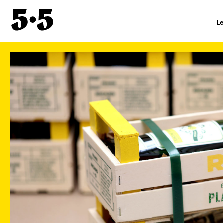
L
Hi
De
Éq
Co
In
lé